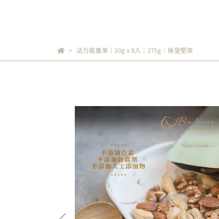
活力能量果｜30g x 8入｜275g｜檳皇堅果