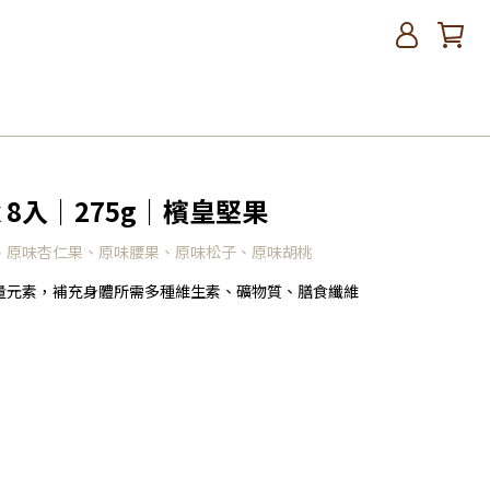
x 8入｜275g｜檳皇堅果
、原味杏仁果、原味腰果、原味松子、原味胡桃
量元素，補充身體所需多種維生素、礦物質、膳食纖維