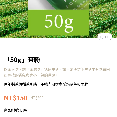
1
/
131
「50g」茶粉
以茶入味，讓「茶滋味」恬靜生活，讓日常淡然的生活中有您會回
頭尋找的香氣與會心一笑的滿足。
百年製茶與種茶家族｜茶職人研發專業烘焙茶粉品牌
NT$150
NT$300
商品編號:
B04